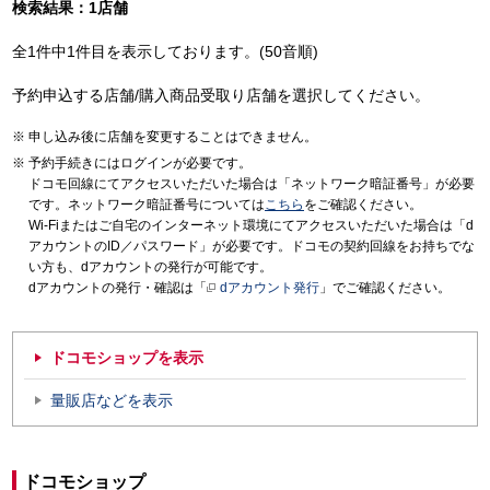
検索結果：1店舗
全1件中1件目を表示しております。(50音順)
予約申込する店舗/購入商品受取り店舗を選択してください。
申し込み後に店舗を変更することはできません。
予約手続きにはログインが必要です。
ドコモ回線にてアクセスいただいた場合は「ネットワーク暗証番号」が必要
です。ネットワーク暗証番号については
こちら
をご確認ください。
Wi-Fiまたはご自宅のインターネット環境にてアクセスいただいた場合は「d
アカウントのID／パスワード」が必要です。ドコモの契約回線をお持ちでな
い方も、dアカウントの発行が可能です。
dアカウントの発行・確認は「
dアカウント発行
」でご確認ください。
ドコモショップを表示
量販店などを表示
ドコモショップ