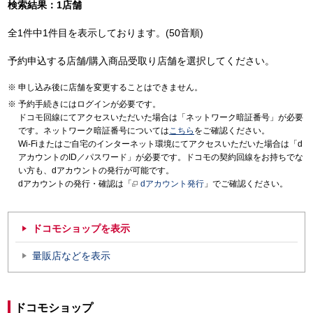
検索結果：1店舗
全1件中1件目を表示しております。(50音順)
予約申込する店舗/購入商品受取り店舗を選択してください。
申し込み後に店舗を変更することはできません。
予約手続きにはログインが必要です。
ドコモ回線にてアクセスいただいた場合は「ネットワーク暗証番号」が必要
です。ネットワーク暗証番号については
こちら
をご確認ください。
Wi-Fiまたはご自宅のインターネット環境にてアクセスいただいた場合は「d
アカウントのID／パスワード」が必要です。ドコモの契約回線をお持ちでな
い方も、dアカウントの発行が可能です。
dアカウントの発行・確認は「
dアカウント発行
」でご確認ください。
ドコモショップを表示
量販店などを表示
ドコモショップ