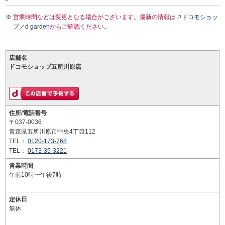
営業時間などは変更となる場合がございます。最新の情報は
ドコモショッ
プ／d garden
からご確認ください。
店舗名
ドコモショップ五所川原店
住所/電話番号
〒037-0036
青森県五所川原市中央4丁目112
TEL：
0120-173-768
TEL：
0173-35-3221
営業時間
午前10時〜午後7時
定休日
無休