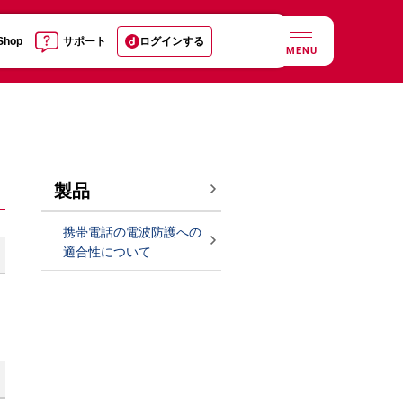
 Shop
サポート
ログインする
MENU
製品
携帯電話の電波防護への
適合性について