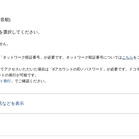
音順)
を選択してください。
せん。
「ネットワーク暗証番号」が必要です。ネットワーク暗証番号については
こちら
を
境にてアクセスいただいた場合は「dアカウントのID／パスワード」が必要です。ドコ
ントの発行が可能です。
ント発行
」でご確認ください。
店などを表示