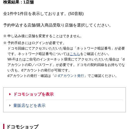
検索結果：1店舗
全1件中1件目を表示しております。(50音順)
予約申込する店舗/購入商品受取り店舗を選択してください。
申し込み後に店舗を変更することはできません。
予約手続きにはログインが必要です。
ドコモ回線にてアクセスいただいた場合は「ネットワーク暗証番号」が必要
です。ネットワーク暗証番号については
こちら
をご確認ください。
Wi-Fiまたはご自宅のインターネット環境にてアクセスいただいた場合は「d
アカウントのID／パスワード」が必要です。ドコモの契約回線をお持ちでな
い方も、dアカウントの発行が可能です。
dアカウントの発行・確認は「
dアカウント発行
」でご確認ください。
ドコモショップを表示
量販店などを表示
ドコモショップ