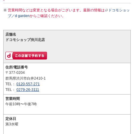
営業時間などは変更となる場合がございます。最新の情報は
ドコモショッ
プ／d garden
からご確認ください。
店舗名
ドコモショップ渋川北店
住所/電話番号
〒377-0204
群馬県渋川市白井2410-1
TEL：
0120-557-271
TEL：
0279-26-3111
営業時間
午前10時〜午後7時
定休日
第3水曜