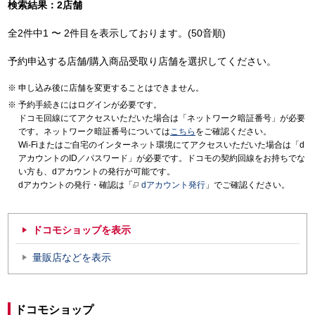
検索結果：2店舗
全2件中1 〜 2件目を表示しております。(50音順)
予約申込する店舗/購入商品受取り店舗を選択してください。
申し込み後に店舗を変更することはできません。
予約手続きにはログインが必要です。
ドコモ回線にてアクセスいただいた場合は「ネットワーク暗証番号」が必要
です。ネットワーク暗証番号については
こちら
をご確認ください。
Wi-Fiまたはご自宅のインターネット環境にてアクセスいただいた場合は「d
アカウントのID／パスワード」が必要です。ドコモの契約回線をお持ちでな
い方も、dアカウントの発行が可能です。
dアカウントの発行・確認は「
dアカウント発行
」でご確認ください。
ドコモショップを表示
量販店などを表示
ドコモショップ