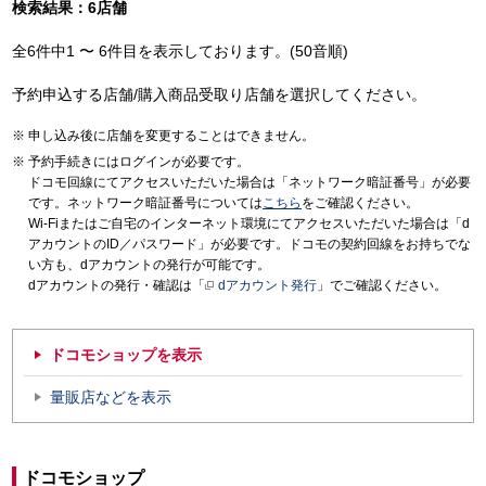
検索結果：6店舗
全6件中1 〜 6件目を表示しております。(50音順)
予約申込する店舗/購入商品受取り店舗を選択してください。
申し込み後に店舗を変更することはできません。
予約手続きにはログインが必要です。
ドコモ回線にてアクセスいただいた場合は「ネットワーク暗証番号」が必要
です。ネットワーク暗証番号については
こちら
をご確認ください。
Wi-Fiまたはご自宅のインターネット環境にてアクセスいただいた場合は「d
アカウントのID／パスワード」が必要です。ドコモの契約回線をお持ちでな
い方も、dアカウントの発行が可能です。
dアカウントの発行・確認は「
dアカウント発行
」でご確認ください。
ドコモショップを表示
量販店などを表示
ドコモショップ