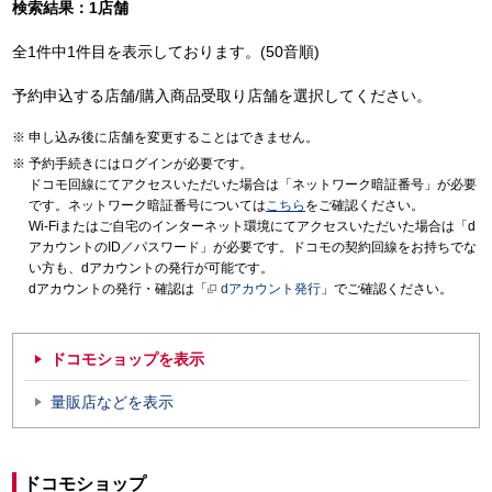
検索結果：1店舗
全1件中1件目を表示しております。(50音順)
予約申込する店舗/購入商品受取り店舗を選択してください。
申し込み後に店舗を変更することはできません。
予約手続きにはログインが必要です。
ドコモ回線にてアクセスいただいた場合は「ネットワーク暗証番号」が必要
です。ネットワーク暗証番号については
こちら
をご確認ください。
Wi-Fiまたはご自宅のインターネット環境にてアクセスいただいた場合は「d
アカウントのID／パスワード」が必要です。ドコモの契約回線をお持ちでな
い方も、dアカウントの発行が可能です。
dアカウントの発行・確認は「
dアカウント発行
」でご確認ください。
ドコモショップを表示
量販店などを表示
ドコモショップ