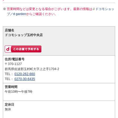
営業時間などは変更となる場合がございます。最新の情報は
ドコモショッ
プ／d garden
からご確認ください。
店舗名
ドコモショップ玉村中央店
住所/電話番号
〒370-1127
群馬県佐波郡玉村町大字上之手1704-2
TEL：
0120-262-660
TEL：
0270-30-6435
営業時間
午前10時〜午後7時
定休日
無休