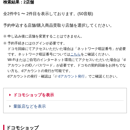
検索結果：2店舗
全2件中1 〜 2件目を表示しております。(50音順)
予約申込する店舗/購入商品受取り店舗を選択してください。
申し込み後に店舗を変更することはできません。
予約手続きにはログインが必要です。
ドコモ回線にてアクセスいただいた場合は「ネットワーク暗証番号」が必要
です。ネットワーク暗証番号については
こちら
をご確認ください。
Wi-Fiまたはご自宅のインターネット環境にてアクセスいただいた場合は「d
アカウントのID／パスワード」が必要です。ドコモの契約回線をお持ちでな
い方も、dアカウントの発行が可能です。
dアカウントの発行・確認は「
dアカウント発行
」でご確認ください。
ドコモショップを表示
量販店などを表示
ドコモショップ