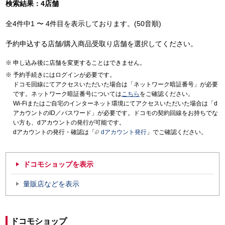
検索結果：4店舗
全4件中1 〜 4件目を表示しております。(50音順)
予約申込する店舗/購入商品受取り店舗を選択してください。
申し込み後に店舗を変更することはできません。
予約手続きにはログインが必要です。
ドコモ回線にてアクセスいただいた場合は「ネットワーク暗証番号」が必要
です。ネットワーク暗証番号については
こちら
をご確認ください。
Wi-Fiまたはご自宅のインターネット環境にてアクセスいただいた場合は「d
アカウントのID／パスワード」が必要です。ドコモの契約回線をお持ちでな
い方も、dアカウントの発行が可能です。
dアカウントの発行・確認は「
dアカウント発行
」でご確認ください。
ドコモショップを表示
量販店などを表示
ドコモショップ