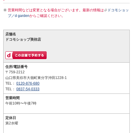
営業時間などは変更となる場合がございます。最新の情報は
ドコモショッ
プ／d garden
からご確認ください。
店舗名
ドコモショップ美祢店
住所/電話番号
〒759-2212
山口県美祢市大嶺町東分字沖田1228-1
TEL：
0120-876-680
TEL：
0837-54-0333
営業時間
午前10時〜午後7時
定休日
第2水曜