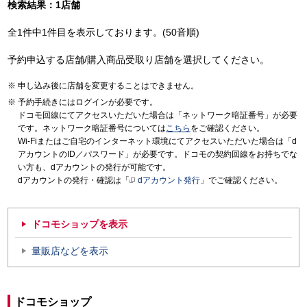
検索結果：1店舗
全1件中1件目を表示しております。(50音順)
予約申込する店舗/購入商品受取り店舗を選択してください。
申し込み後に店舗を変更することはできません。
予約手続きにはログインが必要です。
ドコモ回線にてアクセスいただいた場合は「ネットワーク暗証番号」が必要
です。ネットワーク暗証番号については
こちら
をご確認ください。
Wi-Fiまたはご自宅のインターネット環境にてアクセスいただいた場合は「d
アカウントのID／パスワード」が必要です。ドコモの契約回線をお持ちでな
い方も、dアカウントの発行が可能です。
dアカウントの発行・確認は「
dアカウント発行
」でご確認ください。
ドコモショップを表示
量販店などを表示
ドコモショップ