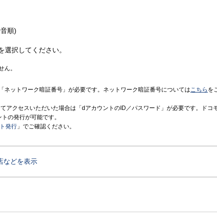
音順)
を選択してください。
せん。
「ネットワーク暗証番号」が必要です。ネットワーク暗証番号については
こちら
を
境にてアクセスいただいた場合は「dアカウントのID／パスワード」が必要です。ドコ
ントの発行が可能です。
ント発行
」でご確認ください。
店などを表示