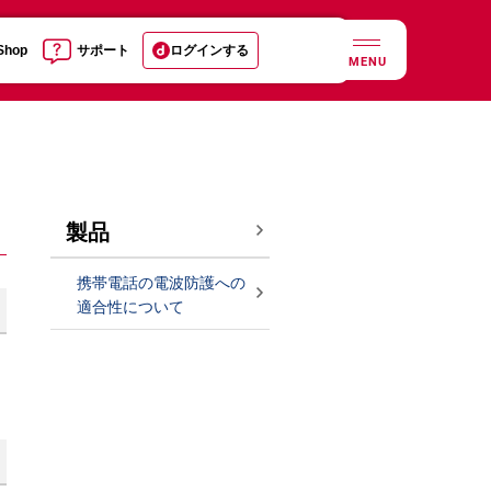
 Shop
サポート
ログインする
MENU
製品
携帯電話の電波防護への
適合性について