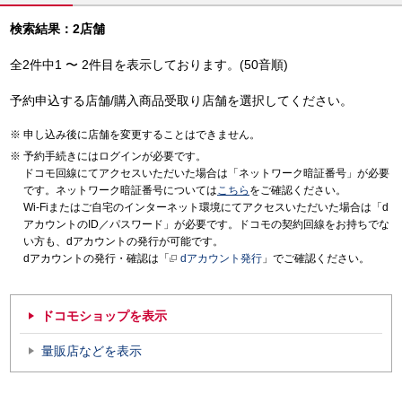
検索結果：2店舗
全2件中1 〜 2件目を表示しております。(50音順)
予約申込する店舗/購入商品受取り店舗を選択してください。
申し込み後に店舗を変更することはできません。
予約手続きにはログインが必要です。
ドコモ回線にてアクセスいただいた場合は「ネットワーク暗証番号」が必要
です。ネットワーク暗証番号については
こちら
をご確認ください。
Wi-Fiまたはご自宅のインターネット環境にてアクセスいただいた場合は「d
アカウントのID／パスワード」が必要です。ドコモの契約回線をお持ちでな
い方も、dアカウントの発行が可能です。
dアカウントの発行・確認は「
dアカウント発行
」でご確認ください。
ドコモショップを表示
量販店などを表示