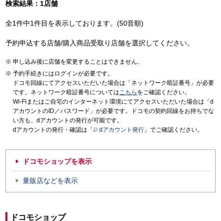
検索結果：1店舗
全1件中1件目を表示しております。(50音順)
予約申込する店舗/購入商品受取り店舗を選択してください。
申し込み後に店舗を変更することはできません。
予約手続きにはログインが必要です。
ドコモ回線にてアクセスいただいた場合は「ネットワーク暗証番号」が必要
です。ネットワーク暗証番号については
こちら
をご確認ください。
Wi-Fiまたはご自宅のインターネット環境にてアクセスいただいた場合は「d
アカウントのID／パスワード」が必要です。ドコモの契約回線をお持ちでな
い方も、dアカウントの発行が可能です。
dアカウントの発行・確認は「
dアカウント発行
」でご確認ください。
ドコモショップを表示
量販店などを表示
ドコモショップ