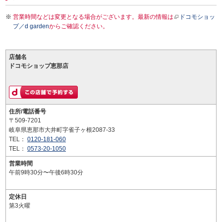
営業時間などは変更となる場合がございます。最新の情報は
ドコモショッ
プ／d garden
からご確認ください。
店舗名
ドコモショップ恵那店
住所/電話番号
〒509-7201
岐阜県恵那市大井町字雀子ヶ根2087-33
TEL：
0120-181-060
TEL：
0573-20-1050
営業時間
午前9時30分〜午後6時30分
定休日
第3火曜