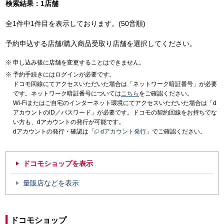
検索結果：1店舗
全1件中1件目を表示しております。(50音順)
予約申込する店舗/購入商品受取り店舗を選択してください。
申し込み後に店舗を変更することはできません。
予約手続きにはログインが必要です。
ドコモ回線にてアクセスいただいた場合は「ネットワーク暗証番号」が必要
です。ネットワーク暗証番号については
こちら
をご確認ください。
Wi-Fiまたはご自宅のインターネット環境にてアクセスいただいた場合は「d
アカウントのID／パスワード」が必要です。ドコモの契約回線をお持ちでな
い方も、dアカウントの発行が可能です。
dアカウントの発行・確認は「
dアカウント発行
」でご確認ください。
ドコモショップを表示
量販店などを表示
ドコモショップ