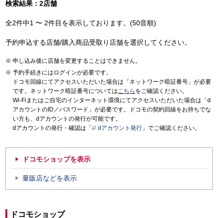
検索結果：2店舗
全2件中1 〜 2件目を表示しております。(50音順)
予約申込する店舗/購入商品受取り店舗を選択してください。
申し込み後に店舗を変更することはできません。
予約手続きにはログインが必要です。
ドコモ回線にてアクセスいただいた場合は「ネットワーク暗証番号」が必要
です。ネットワーク暗証番号については
こちら
をご確認ください。
Wi-Fiまたはご自宅のインターネット環境にてアクセスいただいた場合は「d
アカウントのID／パスワード」が必要です。ドコモの契約回線をお持ちでな
い方も、dアカウントの発行が可能です。
dアカウントの発行・確認は「
dアカウント発行
」でご確認ください。
ドコモショップを表示
量販店などを表示
ドコモショップ