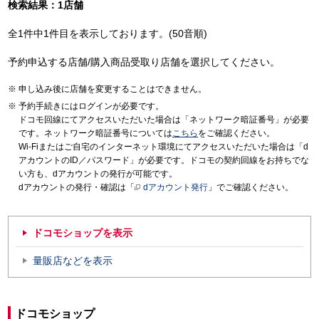
検索結果：1店舗
全1件中1件目を表示しております。(50音順)
予約申込する店舗/購入商品受取り店舗を選択してください。
申し込み後に店舗を変更することはできません。
予約手続きにはログインが必要です。
ドコモ回線にてアクセスいただいた場合は「ネットワーク暗証番号」が必要
です。ネットワーク暗証番号については
こちら
をご確認ください。
Wi-Fiまたはご自宅のインターネット環境にてアクセスいただいた場合は「d
アカウントのID／パスワード」が必要です。ドコモの契約回線をお持ちでな
い方も、dアカウントの発行が可能です。
dアカウントの発行・確認は「
dアカウント発行
」でご確認ください。
ドコモショップを表示
量販店などを表示
ドコモショップ