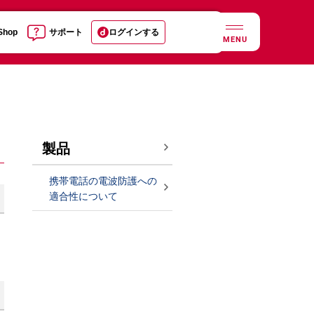
 Shop
サポート
ログインする
MENU
製品
携帯電話の電波防護への
適合性について