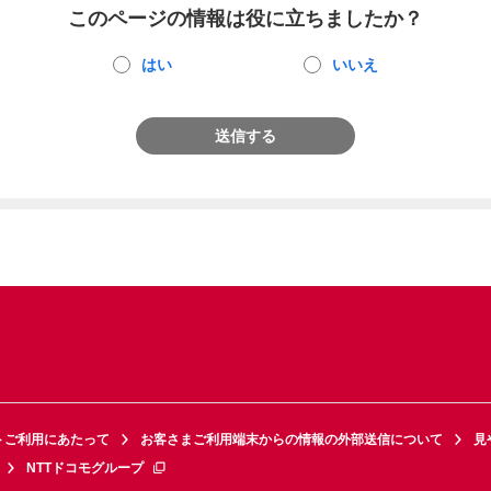
このページの情報は役に立ちましたか？
はい
いいえ
送信する
トご利用にあたって
お客さまご利用端末からの情報の外部送信について
見
NTTドコモグループ