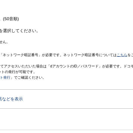
(50音順)
を選択してください。
せん。
「ネットワーク暗証番号」が必要です。ネットワーク暗証番号については
こちら
を
境にてアクセスいただいた場合は「dアカウントのID／パスワード」が必要です。ドコ
ントの発行が可能です。
ント発行
」でご確認ください。
店などを表示