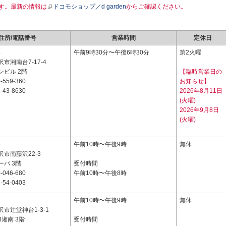
す。最新の情報は
ドコモショップ／d garden
からご確認ください。
住所/電話番号
営業時間
定休日
4
午前9時30分〜午後6時30分
第2火曜
市湘南台7-17-4
ンビル 2階
【臨時営業日の
-559-360
お知らせ】
-43-8630
2026年8月11日
(火曜)
2026年9月8日
(火曜)
5
午前10時〜午後9時
無休
市南藤沢22-3
パ 3階
受付時間
-046-680
午前10時〜午後8時
-54-0403
1
午前10時〜午後9時
無休
市辻堂神台1-3-1
all湘南 3階
受付時間