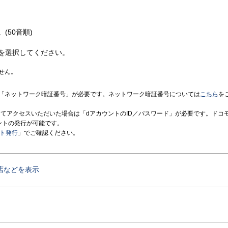
(50音順)
を選択してください。
せん。
「ネットワーク暗証番号」が必要です。ネットワーク暗証番号については
こちら
を
境にてアクセスいただいた場合は「dアカウントのID／パスワード」が必要です。ドコ
ントの発行が可能です。
ント発行
」でご確認ください。
店などを表示