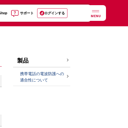
 Shop
サポート
ログインする
MENU
製品
携帯電話の電波防護への
適合性について