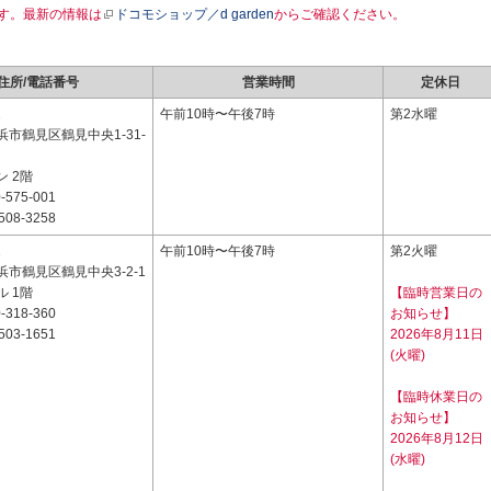
す。最新の情報は
ドコモショップ／d garden
からご確認ください。
住所/電話番号
営業時間
定休日
1
午前10時〜午後7時
第2水曜
市鶴見区鶴見中央1-31-
 2階
-575-001
508-3258
1
午前10時〜午後7時
第2火曜
市鶴見区鶴見中央3-2-1
 1階
【臨時営業日の
-318-360
お知らせ】
503-1651
2026年8月11日
(火曜)
【臨時休業日の
お知らせ】
2026年8月12日
(水曜)