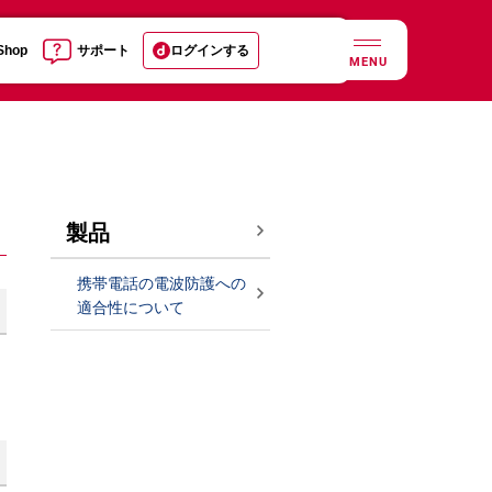
 Shop
サポート
ログインする
MENU
製品
携帯電話の電波防護への
適合性について