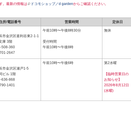
す。最新の情報は
ドコモショップ／d garden
からご確認ください。
住所/電話番号
営業時間
定休日
2
午前10時〜午後8時30分
無休
市金沢区釜利谷東2-1-1
庫 3階
受付時間
-508-360
午前10時〜午後8時
701-2647
7
午前10時〜午後6時
第2水曜
浜市金沢区瀬戸1-5
同ビル 1階
【臨時営業日の
-636-868
お知らせ】
790-1401
2026年8月12日
(水曜)