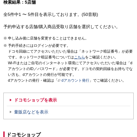
検索結果：5店舗
全5件中1 〜 5件目を表示しております。(50音順)
予約申込する店舗/購入商品受取り店舗を選択してください。
申し込み後に店舗を変更することはできません。
予約手続きにはログインが必要です。
ドコモ回線にてアクセスいただいた場合は「ネットワーク暗証番号」が必要
です。ネットワーク暗証番号については
こちら
をご確認ください。
Wi-Fiまたはご自宅のインターネット環境にてアクセスいただいた場合は「d
アカウントのID／パスワード」が必要です。ドコモの契約回線をお持ちでな
い方も、dアカウントの発行が可能です。
dアカウントの発行・確認は「
dアカウント発行
」でご確認ください。
ドコモショップを表示
量販店などを表示
ドコモショップ