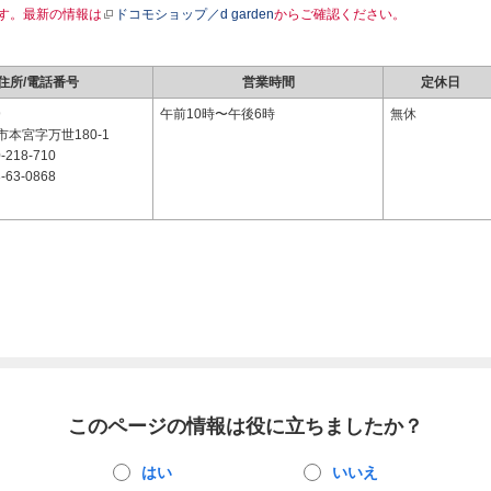
す。最新の情報は
ドコモショップ／d garden
からご確認ください。
住所/電話番号
営業時間
定休日
9
午前10時〜午後6時
無休
本宮字万世180-1
-218-710
-63-0868
このページの情報は役に立ちましたか？
はい
いいえ