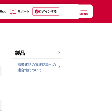
 Shop
サポート
ログインする
MENU
製品
携帯電話の電波防護への
適合性について