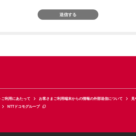
送信する
トご利用にあたって
お客さまご利用端末からの情報の外部送信について
見
NTTドコモグループ