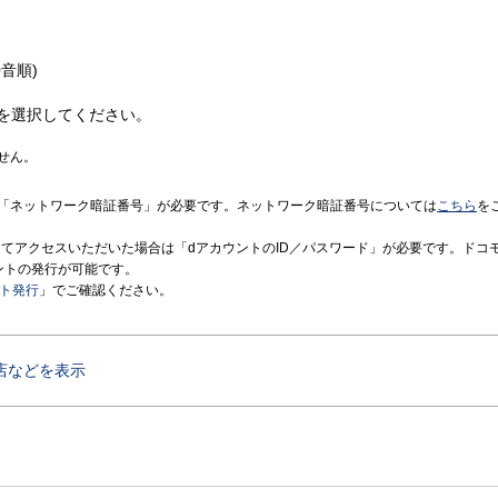
音順)
を選択してください。
せん。
「ネットワーク暗証番号」が必要です。ネットワーク暗証番号については
こちら
を
境にてアクセスいただいた場合は「dアカウントのID／パスワード」が必要です。ドコ
ントの発行が可能です。
ント発行
」でご確認ください。
店などを表示