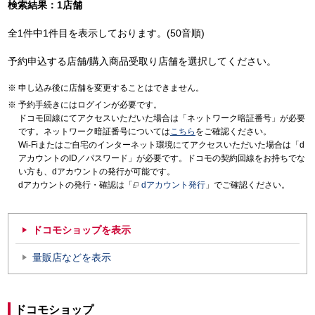
検索結果：1店舗
全1件中1件目を表示しております。(50音順)
予約申込する店舗/購入商品受取り店舗を選択してください。
申し込み後に店舗を変更することはできません。
予約手続きにはログインが必要です。
ドコモ回線にてアクセスいただいた場合は「ネットワーク暗証番号」が必要
です。ネットワーク暗証番号については
こちら
をご確認ください。
Wi-Fiまたはご自宅のインターネット環境にてアクセスいただいた場合は「d
アカウントのID／パスワード」が必要です。ドコモの契約回線をお持ちでな
い方も、dアカウントの発行が可能です。
dアカウントの発行・確認は「
dアカウント発行
」でご確認ください。
ドコモショップを表示
量販店などを表示
ドコモショップ