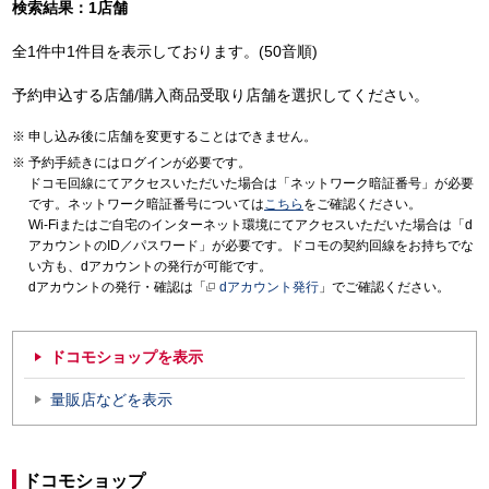
検索結果：1店舗
全1件中1件目を表示しております。(50音順)
予約申込する店舗/購入商品受取り店舗を選択してください。
申し込み後に店舗を変更することはできません。
予約手続きにはログインが必要です。
ドコモ回線にてアクセスいただいた場合は「ネットワーク暗証番号」が必要
です。ネットワーク暗証番号については
こちら
をご確認ください。
Wi-Fiまたはご自宅のインターネット環境にてアクセスいただいた場合は「d
アカウントのID／パスワード」が必要です。ドコモの契約回線をお持ちでな
い方も、dアカウントの発行が可能です。
dアカウントの発行・確認は「
dアカウント発行
」でご確認ください。
ドコモショップを表示
量販店などを表示
ドコモショップ