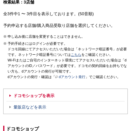
検索結果：3店舗
全3件中1 〜 3件目を表示しております。(50音順)
予約申込する店舗/購入商品受取り店舗を選択してください。
申し込み後に店舗を変更することはできません。
予約手続きにはログインが必要です。
ドコモ回線にてアクセスいただいた場合は「ネットワーク暗証番号」が必要
です。ネットワーク暗証番号については
こちら
をご確認ください。
Wi-Fiまたはご自宅のインターネット環境にてアクセスいただいた場合は「d
アカウントのID／パスワード」が必要です。ドコモの契約回線をお持ちでな
い方も、dアカウントの発行が可能です。
dアカウントの発行・確認は「
dアカウント発行
」でご確認ください。
ドコモショップを表示
量販店などを表示
ドコモショップ