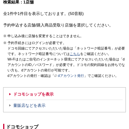
検索結果：1店舗
全1件中1件目を表示しております。(50音順)
予約申込する店舗/購入商品受取り店舗を選択してください。
申し込み後に店舗を変更することはできません。
予約手続きにはログインが必要です。
ドコモ回線にてアクセスいただいた場合は「ネットワーク暗証番号」が必要
です。ネットワーク暗証番号については
こちら
をご確認ください。
Wi-Fiまたはご自宅のインターネット環境にてアクセスいただいた場合は「d
アカウントのID／パスワード」が必要です。ドコモの契約回線をお持ちでな
い方も、dアカウントの発行が可能です。
dアカウントの発行・確認は「
dアカウント発行
」でご確認ください。
ドコモショップを表示
量販店などを表示
ドコモショップ