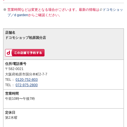
営業時間などは変更となる場合がございます。最新の情報は
ドコモショッ
プ／d garden
からご確認ください。
店舗名
ドコモショップ柏原国分店
住所/電話番号
〒582-0021
大阪府柏原市国分本町2-7-7
TEL：
0120-752-803
TEL：
072-975-2800
営業時間
午前10時〜午後7時
定休日
第2木曜