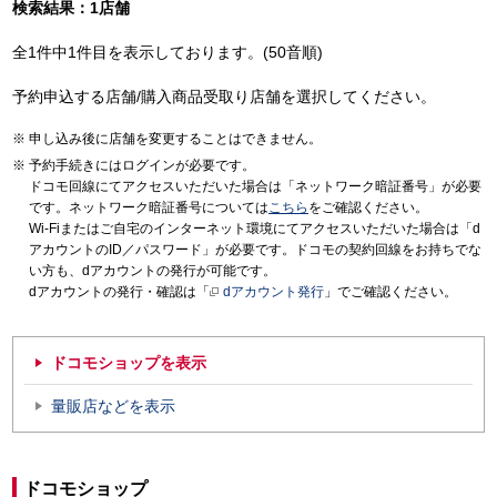
検索結果：1店舗
全1件中1件目を表示しております。(50音順)
予約申込する店舗/購入商品受取り店舗を選択してください。
申し込み後に店舗を変更することはできません。
予約手続きにはログインが必要です。
ドコモ回線にてアクセスいただいた場合は「ネットワーク暗証番号」が必要
です。ネットワーク暗証番号については
こちら
をご確認ください。
Wi-Fiまたはご自宅のインターネット環境にてアクセスいただいた場合は「d
アカウントのID／パスワード」が必要です。ドコモの契約回線をお持ちでな
い方も、dアカウントの発行が可能です。
dアカウントの発行・確認は「
dアカウント発行
」でご確認ください。
ドコモショップを表示
量販店などを表示
ドコモショップ