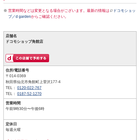
営業時間などは変更となる場合がございます。最新の情報は
ドコモショッ
プ／d garden
からご確認ください。
店舗名
ドコモショップ角館店
住所/電話番号
〒014-0369
秋田県仙北市角館町上菅沢177-4
TEL：
0120-022-767
TEL：
0187-52-1270
営業時間
午前9時30分〜午後6時
定休日
毎週火曜