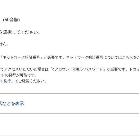
(50音順)
を選択してください。
せん。
「ネットワーク暗証番号」が必要です。ネットワーク暗証番号については
こちら
を
境にてアクセスいただいた場合は「dアカウントのID／パスワード」が必要です。ドコ
ントの発行が可能です。
ント発行
」でご確認ください。
店などを表示