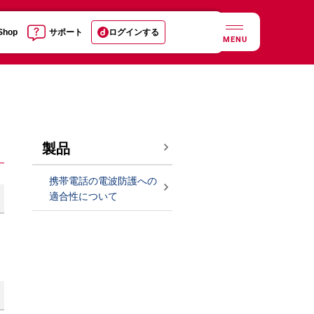
 Shop
サポート
ログインする
MENU
製品
携帯電話の電波防護への
適合性について