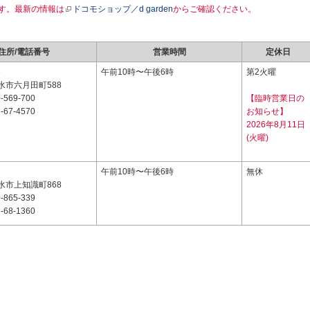
す。最新の情報は
ドコモショップ／d garden
からご確認ください。
住所/電話番号
営業時間
定休日
6
午前10時〜午後6時
第2火曜
水市六月田町588
-569-700
【臨時営業日の
-67-4570
お知らせ】
2026年8月11日
(火曜)
2
午前10時〜午後6時
無休
水市上知識町868
-865-339
-68-1360