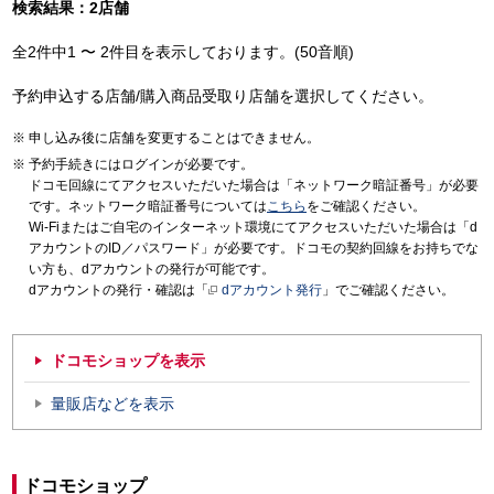
検索結果：2店舗
全2件中1 〜 2件目を表示しております。(50音順)
予約申込する店舗/購入商品受取り店舗を選択してください。
申し込み後に店舗を変更することはできません。
予約手続きにはログインが必要です。
ドコモ回線にてアクセスいただいた場合は「ネットワーク暗証番号」が必要
です。ネットワーク暗証番号については
こちら
をご確認ください。
Wi-Fiまたはご自宅のインターネット環境にてアクセスいただいた場合は「d
アカウントのID／パスワード」が必要です。ドコモの契約回線をお持ちでな
い方も、dアカウントの発行が可能です。
dアカウントの発行・確認は「
dアカウント発行
」でご確認ください。
ドコモショップを表示
量販店などを表示
ドコモショップ