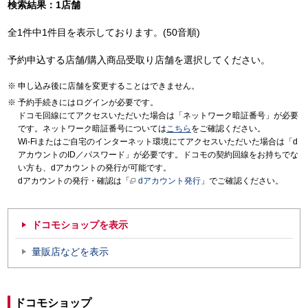
検索結果：1店舗
全1件中1件目を表示しております。(50音順)
予約申込する店舗/購入商品受取り店舗を選択してください。
申し込み後に店舗を変更することはできません。
予約手続きにはログインが必要です。
ドコモ回線にてアクセスいただいた場合は「ネットワーク暗証番号」が必要
です。ネットワーク暗証番号については
こちら
をご確認ください。
Wi-Fiまたはご自宅のインターネット環境にてアクセスいただいた場合は「d
アカウントのID／パスワード」が必要です。ドコモの契約回線をお持ちでな
い方も、dアカウントの発行が可能です。
dアカウントの発行・確認は「
dアカウント発行
」でご確認ください。
ドコモショップを表示
量販店などを表示
ドコモショップ