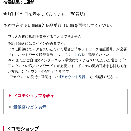
検索結果：1店舗
全1件中1件目を表示しております。(50音順)
予約申込する店舗/購入商品受取り店舗を選択してください。
申し込み後に店舗を変更することはできません。
予約手続きにはログインが必要です。
ドコモ回線にてアクセスいただいた場合は「ネットワーク暗証番号」が必要
です。ネットワーク暗証番号については
こちら
をご確認ください。
Wi-Fiまたはご自宅のインターネット環境にてアクセスいただいた場合は「d
アカウントのID／パスワード」が必要です。ドコモの契約回線をお持ちでな
い方も、dアカウントの発行が可能です。
dアカウントの発行・確認は「
dアカウント発行
」でご確認ください。
ドコモショップを表示
量販店などを表示
ドコモショップ