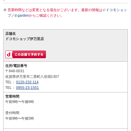
営業時間などは変更となる場合がございます。最新の情報は
ドコモショッ
プ／d garden
からご確認ください。
店舗名
ドコモショップ伊万里店
住所/電話番号
〒848-0031
佐賀県伊万里市二里町八谷搦1307
TEL：
0120-232-114
TEL：
0955-23-1551
営業時間
午前9時〜午後6時
受付時間
午前9時〜午後5時