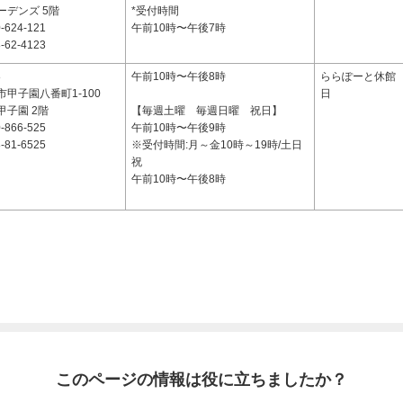
ーデンズ 5階
*受付時間
-624-121
午前10時〜午後7時
-62-4123
8
午前10時〜午後8時
ららぽーと休館
甲子園八番町1-100
日
甲子園 2階
【毎週土曜 毎週日曜 祝日】
-866-525
午前10時〜午後9時
-81-6525
※受付時間:月～金10時～19時/土日
祝
午前10時〜午後8時
このページの情報は役に立ちましたか？