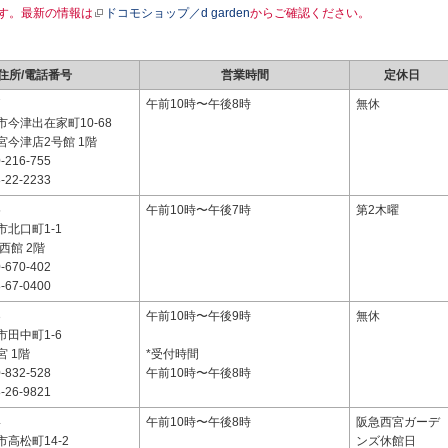
す。最新の情報は
ドコモショップ／d garden
からご確認ください。
住所/電話番号
営業時間
定休日
7
午前10時〜午後8時
無休
今津出在家町10-68
宮今津店2号館 1階
-216-755
-22-2233
5
午前10時〜午後7時
第2木曜
北口町1-1
西館 2階
-670-402
-67-0400
3
午前10時〜午後9時
無休
田中町1-6
 1階
*受付時間
-832-528
午前10時〜午後8時
-26-9821
4
午前10時〜午後8時
阪急西宮ガーデ
高松町14-2
ンズ休館日