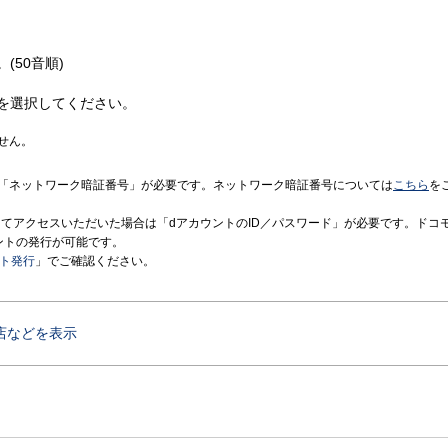
(50音順)
を選択してください。
せん。
「ネットワーク暗証番号」が必要です。ネットワーク暗証番号については
こちら
を
境にてアクセスいただいた場合は「dアカウントのID／パスワード」が必要です。ドコ
ントの発行が可能です。
ント発行
」でご確認ください。
店などを表示