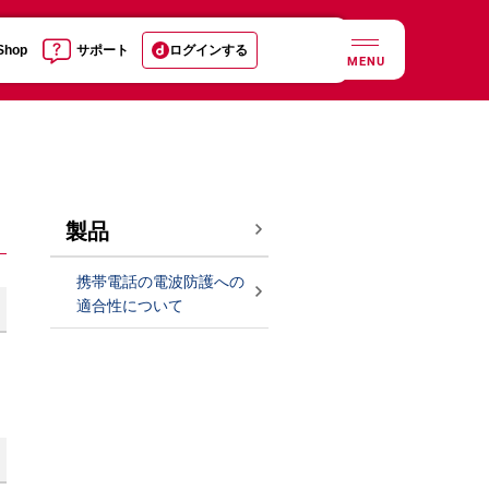
 Shop
サポート
ログインする
MENU
製品
携帯電話の電波防護への
適合性について