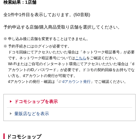
検索結果：1店舗
全1件中1件目を表示しております。(50音順)
予約申込する店舗/購入商品受取り店舗を選択してください。
申し込み後に店舗を変更することはできません。
予約手続きにはログインが必要です。
ドコモ回線にてアクセスいただいた場合は「ネットワーク暗証番号」が必要
です。ネットワーク暗証番号については
こちら
をご確認ください。
Wi-Fiまたはご自宅のインターネット環境にてアクセスいただいた場合は「d
アカウントのID／パスワード」が必要です。ドコモの契約回線をお持ちでな
い方も、dアカウントの発行が可能です。
dアカウントの発行・確認は「
dアカウント発行
」でご確認ください。
ドコモショップを表示
量販店などを表示
ドコモショップ