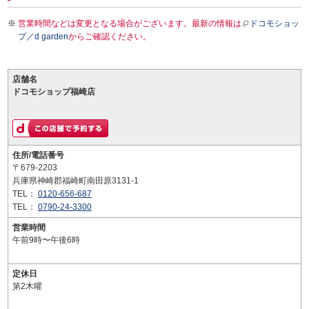
営業時間などは変更となる場合がございます。最新の情報は
ドコモショッ
プ／d garden
からご確認ください。
店舗名
ドコモショップ福崎店
住所/電話番号
〒679-2203
兵庫県神崎郡福崎町南田原3131-1
TEL：
0120-656-687
TEL：
0790-24-3300
営業時間
午前9時〜午後6時
定休日
第2木曜