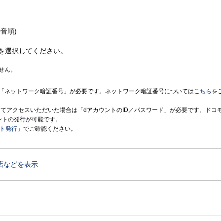
音順)
を選択してください。
せん。
「ネットワーク暗証番号」が必要です。ネットワーク暗証番号については
こちら
を
境にてアクセスいただいた場合は「dアカウントのID／パスワード」が必要です。ドコ
ントの発行が可能です。
ント発行
」でご確認ください。
店などを表示