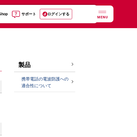
 Shop
サポート
ログインする
MENU
製品
携帯電話の電波防護への
適合性について