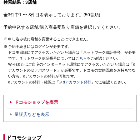
検索結果：3店舗
全3件中1 〜 3件目を表示しております。(50音順)
予約申込する店舗/購入商品受取り店舗を選択してください。
申し込み後に店舗を変更することはできません。
予約手続きにはログインが必要です。
ドコモ回線にてアクセスいただいた場合は「ネットワーク暗証番号」が必要
です。ネットワーク暗証番号については
こちら
をご確認ください。
Wi-Fiまたはご自宅のインターネット環境にてアクセスいただいた場合は「d
アカウントのID／パスワード」が必要です。ドコモの契約回線をお持ちでな
い方も、dアカウントの発行が可能です。
dアカウントの発行・確認は「
dアカウント発行
」でご確認ください。
ドコモショップを表示
量販店などを表示
ドコモショップ