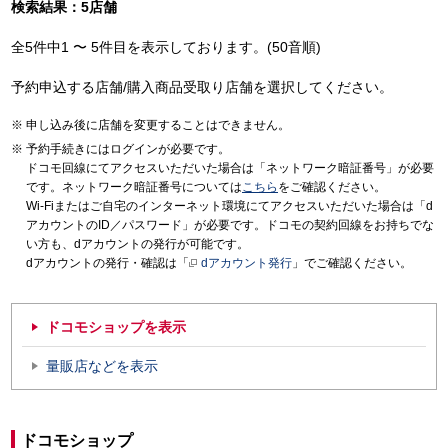
検索結果：5店舗
全5件中1 〜 5件目を表示しております。(50音順)
予約申込する店舗/購入商品受取り店舗を選択してください。
申し込み後に店舗を変更することはできません。
予約手続きにはログインが必要です。
ドコモ回線にてアクセスいただいた場合は「ネットワーク暗証番号」が必要
です。ネットワーク暗証番号については
こちら
をご確認ください。
Wi-Fiまたはご自宅のインターネット環境にてアクセスいただいた場合は「d
アカウントのID／パスワード」が必要です。ドコモの契約回線をお持ちでな
い方も、dアカウントの発行が可能です。
dアカウントの発行・確認は「
dアカウント発行
」でご確認ください。
ドコモショップを表示
量販店などを表示
ドコモショップ