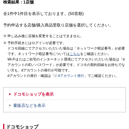
検索結果：1店舗
全1件中1件目を表示しております。(50音順)
予約申込する店舗/購入商品受取り店舗を選択してください。
申し込み後に店舗を変更することはできません。
予約手続きにはログインが必要です。
ドコモ回線にてアクセスいただいた場合は「ネットワーク暗証番号」が必要
です。ネットワーク暗証番号については
こちら
をご確認ください。
Wi-Fiまたはご自宅のインターネット環境にてアクセスいただいた場合は「d
アカウントのID／パスワード」が必要です。ドコモの契約回線をお持ちでな
い方も、dアカウントの発行が可能です。
dアカウントの発行・確認は「
dアカウント発行
」でご確認ください。
ドコモショップを表示
量販店などを表示
ドコモショップ