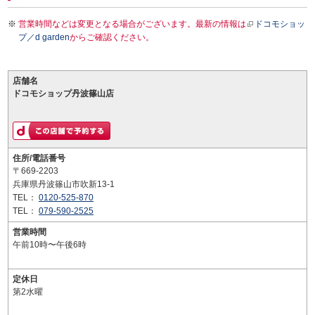
営業時間などは変更となる場合がございます。最新の情報は
ドコモショッ
プ／d garden
からご確認ください。
店舗名
ドコモショップ丹波篠山店
住所/電話番号
〒669-2203
兵庫県丹波篠山市吹新13-1
TEL：
0120-525-870
TEL：
079-590-2525
営業時間
午前10時〜午後6時
定休日
第2水曜