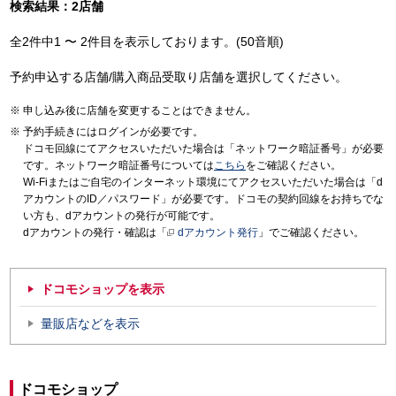
検索結果：2店舗
全2件中1 〜 2件目を表示しております。(50音順)
予約申込する店舗/購入商品受取り店舗を選択してください。
申し込み後に店舗を変更することはできません。
予約手続きにはログインが必要です。
ドコモ回線にてアクセスいただいた場合は「ネットワーク暗証番号」が必要
です。ネットワーク暗証番号については
こちら
をご確認ください。
Wi-Fiまたはご自宅のインターネット環境にてアクセスいただいた場合は「d
アカウントのID／パスワード」が必要です。ドコモの契約回線をお持ちでな
い方も、dアカウントの発行が可能です。
dアカウントの発行・確認は「
dアカウント発行
」でご確認ください。
ドコモショップを表示
量販店などを表示
ドコモショップ