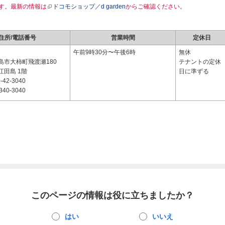
す。最新の情報は
ドコモショップ／d garden
からご確認ください。
住所/電話番号
営業時間
定休日
1
午前9時30分〜午後6時
無休
島市大柿町飛渡瀬180
テナントの定休
江田島 1階
日に準ずる
-42-3040
340-3040
このページの情報は役に立ちましたか？
はい
いいえ