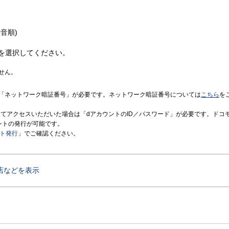
音順)
を選択してください。
せん。
「ネットワーク暗証番号」が必要です。ネットワーク暗証番号については
こちら
を
境にてアクセスいただいた場合は「dアカウントのID／パスワード」が必要です。ドコ
ントの発行が可能です。
ント発行
」でご確認ください。
店などを表示