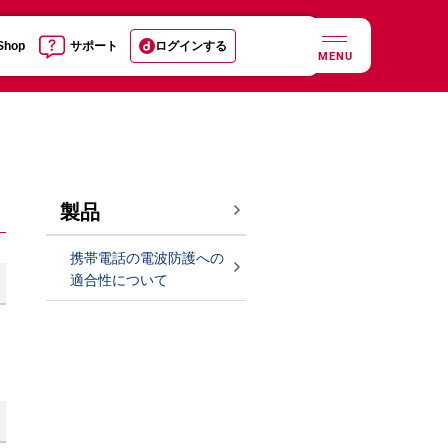
 Shop
サポート
ログインする
MENU
製品
携帯電話の電波防護への
適合性について