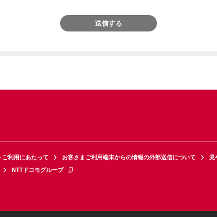
送信する
トご利用にあたって
お客さまご利用端末からの情報の外部送信について
見
NTTドコモグループ