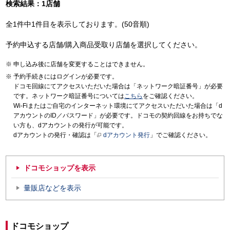
検索結果：1店舗
全1件中1件目を表示しております。(50音順)
予約申込する店舗/購入商品受取り店舗を選択してください。
申し込み後に店舗を変更することはできません。
予約手続きにはログインが必要です。
ドコモ回線にてアクセスいただいた場合は「ネットワーク暗証番号」が必要
です。ネットワーク暗証番号については
こちら
をご確認ください。
Wi-Fiまたはご自宅のインターネット環境にてアクセスいただいた場合は「d
アカウントのID／パスワード」が必要です。ドコモの契約回線をお持ちでな
い方も、dアカウントの発行が可能です。
dアカウントの発行・確認は「
dアカウント発行
」でご確認ください。
ドコモショップを表示
量販店などを表示
ドコモショップ