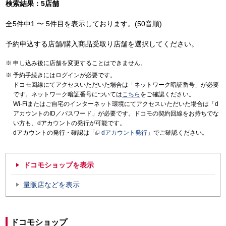
検索結果：5店舗
全5件中1 〜 5件目を表示しております。(50音順)
予約申込する店舗/購入商品受取り店舗を選択してください。
申し込み後に店舗を変更することはできません。
予約手続きにはログインが必要です。
ドコモ回線にてアクセスいただいた場合は「ネットワーク暗証番号」が必要
です。ネットワーク暗証番号については
こちら
をご確認ください。
Wi-Fiまたはご自宅のインターネット環境にてアクセスいただいた場合は「d
アカウントのID／パスワード」が必要です。ドコモの契約回線をお持ちでな
い方も、dアカウントの発行が可能です。
dアカウントの発行・確認は「
dアカウント発行
」でご確認ください。
ドコモショップを表示
量販店などを表示
ドコモショップ