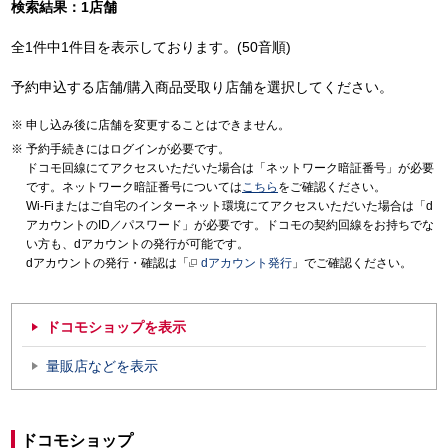
検索結果：1店舗
全1件中1件目を表示しております。(50音順)
予約申込する店舗/購入商品受取り店舗を選択してください。
申し込み後に店舗を変更することはできません。
予約手続きにはログインが必要です。
ドコモ回線にてアクセスいただいた場合は「ネットワーク暗証番号」が必要
です。ネットワーク暗証番号については
こちら
をご確認ください。
Wi-Fiまたはご自宅のインターネット環境にてアクセスいただいた場合は「d
アカウントのID／パスワード」が必要です。ドコモの契約回線をお持ちでな
い方も、dアカウントの発行が可能です。
dアカウントの発行・確認は「
dアカウント発行
」でご確認ください。
ドコモショップを表示
量販店などを表示
ドコモショップ