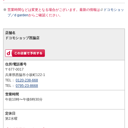
営業時間などは変更となる場合がございます。最新の情報は
ドコモショッ
プ／d garden
からご確認ください。
店舗名
ドコモショップ西脇店
住所/電話番号
〒677-0017
兵庫県西脇市小坂町122-1
TEL：
0120-238-668
TEL：
0795-23-8668
営業時間
午前10時〜午後6時30分
定休日
第2水曜