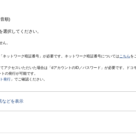
音順)
を選択してください。
せん。
「ネットワーク暗証番号」が必要です。ネットワーク暗証番号については
こちら
を
境にてアクセスいただいた場合は「dアカウントのID／パスワード」が必要です。ドコ
ントの発行が可能です。
ント発行
」でご確認ください。
店などを表示