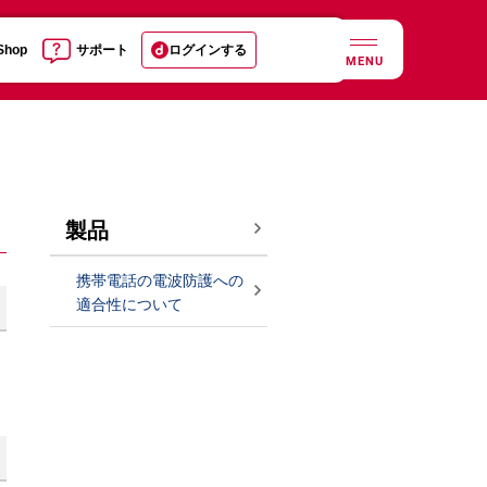
 Shop
サポート
ログインする
MENU
製品
携帯電話の電波防護への
適合性について