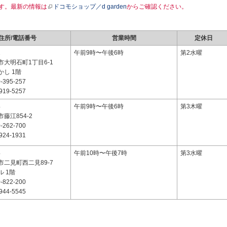
す。最新の情報は
ドコモショップ／d garden
からご確認ください。
住所/電話番号
営業時間
定休日
1
午前9時〜午後6時
第2水曜
大明石町1丁目6-1
し 1階
-395-257
919-5257
4
午前9時〜午後6時
第3木曜
藤江854-2
-262-700
924-1931
4
午前10時〜午後7時
第3水曜
二見町西二見89-7
 1階
-822-200
944-5545