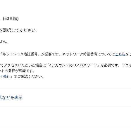
(50音順)
を選択してください。
せん。
「ネットワーク暗証番号」が必要です。ネットワーク暗証番号については
こちら
を
境にてアクセスいただいた場合は「dアカウントのID／パスワード」が必要です。ドコ
ントの発行が可能です。
ント発行
」でご確認ください。
店などを表示