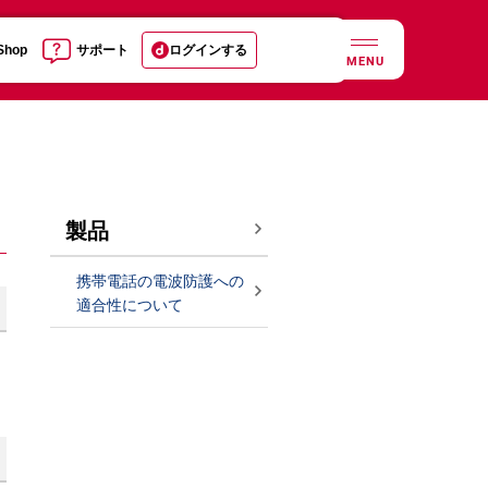
 Shop
サポート
ログインする
MENU
製品
携帯電話の電波防護への
適合性について