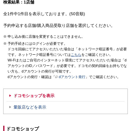
検索結果：1店舗
全1件中1件目を表示しております。(50音順)
予約申込する店舗/購入商品受取り店舗を選択してください。
申し込み後に店舗を変更することはできません。
予約手続きにはログインが必要です。
ドコモ回線にてアクセスいただいた場合は「ネットワーク暗証番号」が必要
です。ネットワーク暗証番号については
こちら
をご確認ください。
Wi-Fiまたはご自宅のインターネット環境にてアクセスいただいた場合は「d
アカウントのID／パスワード」が必要です。ドコモの契約回線をお持ちでな
い方も、dアカウントの発行が可能です。
dアカウントの発行・確認は「
dアカウント発行
」でご確認ください。
ドコモショップを表示
量販店などを表示
ドコモショップ