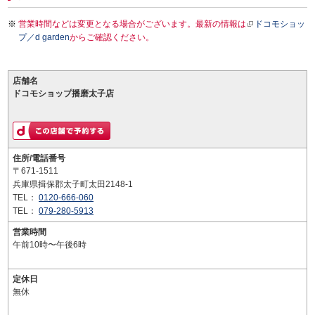
営業時間などは変更となる場合がございます。最新の情報は
ドコモショッ
プ／d garden
からご確認ください。
店舗名
ドコモショップ播磨太子店
住所/電話番号
〒671-1511
兵庫県揖保郡太子町太田2148-1
TEL：
0120-666-060
TEL：
079-280-5913
営業時間
午前10時〜午後6時
定休日
無休