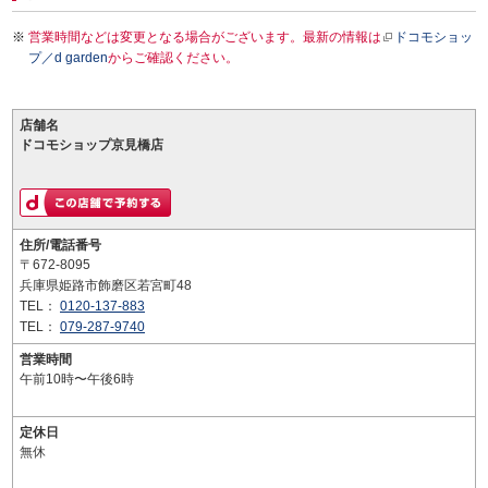
営業時間などは変更となる場合がございます。最新の情報は
ドコモショッ
プ／d garden
からご確認ください。
店舗名
ドコモショップ京見橋店
住所/電話番号
〒672-8095
兵庫県姫路市飾磨区若宮町48
TEL：
0120-137-883
TEL：
079-287-9740
営業時間
午前10時〜午後6時
定休日
無休