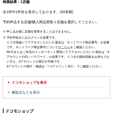
検索結果：1店舗
全1件中1件目を表示しております。(50音順)
予約申込する店舗/購入商品受取り店舗を選択してください。
申し込み後に店舗を変更することはできません。
予約手続きにはログインが必要です。
ドコモ回線にてアクセスいただいた場合は「ネットワーク暗証番号」が必要
です。ネットワーク暗証番号については
こちら
をご確認ください。
Wi-Fiまたはご自宅のインターネット環境にてアクセスいただいた場合は「d
アカウントのID／パスワード」が必要です。ドコモの契約回線をお持ちでな
い方も、dアカウントの発行が可能です。
dアカウントの発行・確認は「
dアカウント発行
」でご確認ください。
ドコモショップを表示
量販店などを表示
ドコモショップ