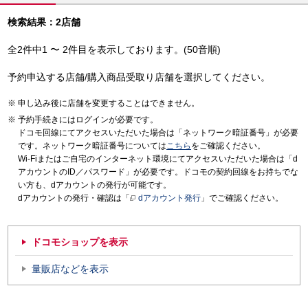
検索結果：2店舗
全2件中1 〜 2件目を表示しております。(50音順)
予約申込する店舗/購入商品受取り店舗を選択してください。
申し込み後に店舗を変更することはできません。
予約手続きにはログインが必要です。
ドコモ回線にてアクセスいただいた場合は「ネットワーク暗証番号」が必要
です。ネットワーク暗証番号については
こちら
をご確認ください。
Wi-Fiまたはご自宅のインターネット環境にてアクセスいただいた場合は「d
アカウントのID／パスワード」が必要です。ドコモの契約回線をお持ちでな
い方も、dアカウントの発行が可能です。
dアカウントの発行・確認は「
dアカウント発行
」でご確認ください。
ドコモショップを表示
量販店などを表示