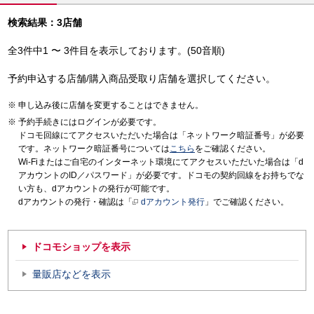
検索結果：3店舗
全3件中1 〜 3件目を表示しております。(50音順)
予約申込する店舗/購入商品受取り店舗を選択してください。
申し込み後に店舗を変更することはできません。
予約手続きにはログインが必要です。
ドコモ回線にてアクセスいただいた場合は「ネットワーク暗証番号」が必要
です。ネットワーク暗証番号については
こちら
をご確認ください。
Wi-Fiまたはご自宅のインターネット環境にてアクセスいただいた場合は「d
アカウントのID／パスワード」が必要です。ドコモの契約回線をお持ちでな
い方も、dアカウントの発行が可能です。
dアカウントの発行・確認は「
dアカウント発行
」でご確認ください。
ドコモショップを表示
量販店などを表示