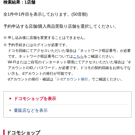
検索結果：1店舗
全1件中1件目を表示しております。(50音順)
予約申込する店舗/購入商品受取り店舗を選択してください。
申し込み後に店舗を変更することはできません。
予約手続きにはログインが必要です。
ドコモ回線にてアクセスいただいた場合は「ネットワーク暗証番号」が必要
です。ネットワーク暗証番号については
こちら
をご確認ください。
Wi-Fiまたはご自宅のインターネット環境にてアクセスいただいた場合は「d
アカウントのID／パスワード」が必要です。ドコモの契約回線をお持ちでな
い方も、dアカウントの発行が可能です。
dアカウントの発行・確認は「
dアカウント発行
」でご確認ください。
ドコモショップを表示
量販店などを表示
ドコモショップ