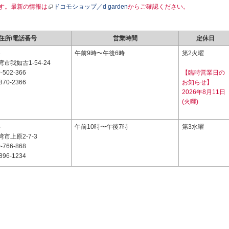
す。最新の情報は
ドコモショップ／d garden
からご確認ください。
住所/電話番号
営業時間
定休日
4
午前9時〜午後6時
第2火曜
市我如古1-54-24
-502-366
【臨時営業日の
870-2366
お知らせ】
2026年8月11日
(火曜)
4
午前10時〜午後7時
第3水曜
市上原2-7-3
-766-868
896-1234