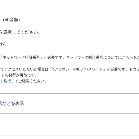
(50音順)
を選択してください。
せん。
「ネットワーク暗証番号」が必要です。ネットワーク暗証番号については
こちら
を
境にてアクセスいただいた場合は「dアカウントのID／パスワード」が必要です。ドコ
ントの発行が可能です。
ント発行
」でご確認ください。
店などを表示