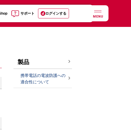
 Shop
サポート
ログインする
MENU
製品
携帯電話の電波防護への
適合性について